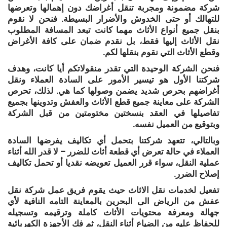
شركة مضمونة ومجربة تنقل أغراضك دون إهمالها وتعرضها
للتهالك أو حتى الخدوش والأضرار البسيطة. فنحن لا نقوم
بنقل جميع أنواع الأثاث مهما كانت تبعد المسافة المطلوب
نقل الأثاث إليها فقط، بل نقدم ضمان على كافة الأغراض
وقطع الأثاث التي نقوم بنقلها لكم.
فنحن الشركة الوحيدة التي تقدر منقولاتكم أيا كانت، وهدف
شركتنا الأول هو تيسير الأمور على السادة العملاء ونقل
أغراضهم بحرص شديد يضمن وصولها كما هي. لذلك، تحرص
الشركة على معاينة جميع قطع الأثاث والعفش وتدوينها بجميع
تفاصيلها في العقد بنسختين مختومتين من قبل الشركة
وبتوقيع من العميل نفسه.
وبالتالي، تتعهد شركتنا بتحمل أي تكاليف يفرضها السادة
العملاء في حالة تعرض أي قطعة أثاث للضرر – لا قدر الله أثناء
عملية النقل، سواء قرر العميل تعويضه نقديا أو تحمل تكاليف
إصلاح الضرر.
تفعيل لخدمات نقل الاثاث حيث يقوم فريق عمل شركة نقل
عفش من الرياض الى البحرين بالمعاينة التامه النافية لأي
جهالة ومعرفة محتويات الأثاث كاملة وترقيمه وتسجيله
للحفاظ عليه من الضياع أثناء النقل، ثم فك الأجهزة الكهربائية