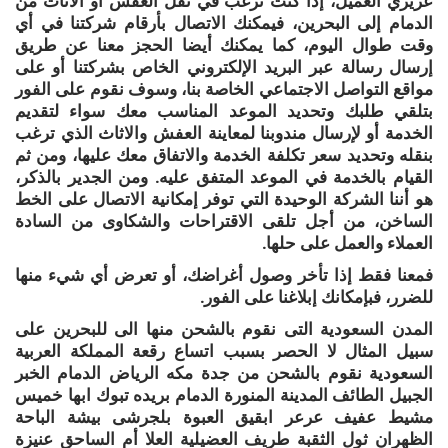
عزيزي العميل، إذا كنت ترغب في نقل العفش أو الأثاث من
الدمام إلى البحرين، فيمكنك الاتصال بأرقام شركتنا في أي
وقت طوال اليوم، كما يمكنك أيضا الحجز معنا عن طريق
إرسال رسالة عبر البريد الإلكتروني الخاص بشركتنا أو على
مواقع التواصل الاجتماعي الخاصة بنا، وسوف نقوم على الفور
بتلقي طلبك وتحديد الموعد المناسب معك سواء لتقديم
الخدمة أو لإرسال مندوبنا لمعاينة العفش والاثاث الذي ترغب
بنقله وتحديد سعر تكلفة الخدمة والاتفاق معك عليها، ومن ثم
القيام بالخدمة في الموعد المتفق عليه. ومن الجدير بالذكر،
هو أننا الشركة الوحيدة التي توفر إمكانية الاتصال على الخط
الساخن، من أجل تلقى الاقتراحات والشكاوى من السادة
العملاء والعمل على حلها.
فمعنا فقط إذا تأخر وصول أغراضك، أو تعرض أي شيء منها
للضرر، فبإمكانك إبلاغنا على الفور.
المدن السعودية التى نقوم بالشحن منها الى للبحرين على
سبيل المثال لا الحصر بسبب اتساع رقعة المملكة العربية
السعودية نقوم بالشحن من جدة مكه الرياض الدمام الخبر
الجبيل الطائف المدينة المنورة الدمام بريده تبوك ابها خميس
مشيط عفيف عرعر ابقيق العبوة بلجرشى بيشة الباحة
الظهران ثول الثقبة طريف العضيلية العلا أم الساحق عنيزة