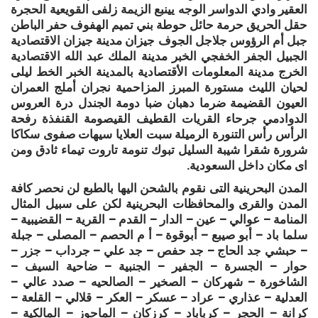
العقير وادي الدواسر الوجه يينبع الزيمة زلفى القويعية الحجرة
حقل الحريق حرمة حائل حوطة بني تميم الهفوف حفر الباطن
جبل أم الرؤوس جلاجل الجوف جيزان مدينة جيزان الاقتصادية
الجبيل الجفر الخفجي الخبر مدينة الملك عبد الله الاقتصادية
الخرج مدينة المعلومات الأقتصادية بالمدينة الخبر الخط ليلى
لحيان الليث مستورة المبرز المزاحمية نجران أملج العمران
العيون القضيمة ضرما دهبان ضبا دومة الجندل درة العروس
الدوادمي جرحاء القريات القطيف القيصومة القنفذة رفحة
الرأس رأس التنورة الرميلة سبت العلايا سيهات صفوى سكاكا
شرورة شقرا شيبة السليل تبوك تنومة تاروت تيماء ثادق ومن
اى مكان داخل السعودية.
المدن البحرينية التى نقوم بالشحن اليها بالطبع لن نحصر كافة
المدن والقرى والمحافظات البحرينية لكن على سبيل المثال
المنامة – عوالي – عين – الدار – القدم – القرية – القضيبية –
سلما باد – أبو صيبع – أبوقوة – أ م الحصم – المصلى – جبلة
– حبشي جد الحاج – جد حفص – جد علي – جرداب – جزر –
حوار – الجسرة – الجفير – الجنبية – ضاحية السيف –
الشاخورة – شهركان – الصخير – الصالحيه – صدد عالي –
العدلية – عذاري – عراد – عسكر – العكر – قلالي – القلعة –
كرانة – الحجر – كرباباد – كرزكان – الماحوز – المالكية –