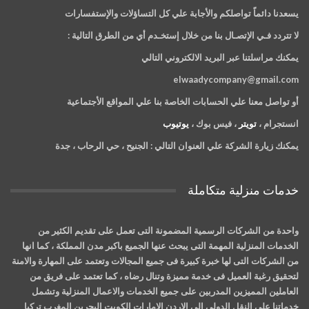
يسعدنا دائماً تواصلكم والأجابة علي كل التساؤلات والإستفسارات
لا تتردد فـي الإتصـال بنا من خلال إستخـدم أي من الطرق التالية :
يمكنك مراسلتنا عبر البريد الالكتروني التالي
elwaadycompany@gmail.com
أو تواصل معنا علي الحسابات الخاصة بنا علي المواقع الأجتماعية
انستجرام ،
تويتر
، فيس بوك ،
يوتيوب
يمكنك زيارة الشركة علي العنوان التالي :
الجنيح ، حي الرحاب ، جدة
خدمات منزلية متكاملة
واحدة من الشركات الرسمية المضمونة التى تعمل على تقديم الكثير من
الخدمات المنزلية المهمة التى يبحث عنها الجميع باكبر مدن المملكة ، كما انها
من الشركات التى لها خبرة كبيرة فى جميع المجالات وتعتمد على المهارة والامنة
لتحقيق رغبة العميل فى خدمة مميزة وتنال رضاه ، كما تعتمد على فريق من
العاملين المميزين المدربين على جميع الخدمات والاعمال المنزلية وتشمل
خدماتنا على النقل الدولى الى الاردن الامارات الكويت البحرين المغرب تركيا