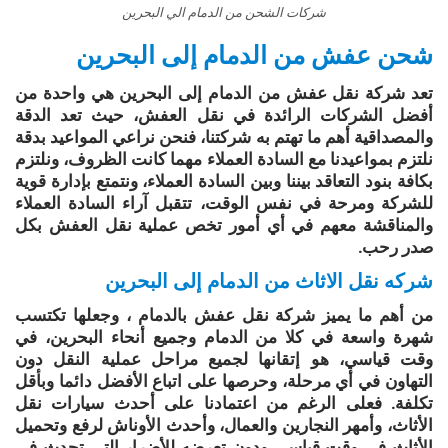
شركات الشحن من الدمام الي البحرين
شحن عفش من الدمام إلى البحرين
تعد شركة نقل عفش من الدمام إلى البحرين هي واحدة من
أفضل الشركات الرائدة في نقل العفش، حيث تعد الدقة
والمصداقية أهم ما تهتم به شركتنا، فنحن نراعي المواعيد بدقة
نلتزم بمواعيدنا مع السادة العملاء مهما كانت الظروف، ونلتزم
بكافة بنود التعاقد بيننا وبين السادة العملاء، ونتمتع بإدارة قوية
للشركة ومرحة في نفس الوقت، تتقبل آراء السادة العملاء
والمناقشة معهم في أي أمور تخص عملية نقل العفش بكل
صدر رحب.
شركه نقل الاثاث من الدمام إلى البحرين
من أهم ما يميز شركة نقل عفش بالدمام ، وجعلها تكتسب
شهرة واسعة في كلا من الدمام وجميع أنحاء البحرين، في
وقت قياسي، هو إتقانها لجميع مراحل عملية النقل دون
التهاون في أي مرحلة، وحرصها على اتباع الأفضل دائما وبأقل
تكلفة. فعلى الرغم من اعتمادنا على أحدث سيارات نقل
الأثاث، وأمهر النجارين والعمال، وأحدث الأوناش لرفع وتحميل
الأثاث في وقت قياسي ودون تعرضه للأضرار التي تحدث في