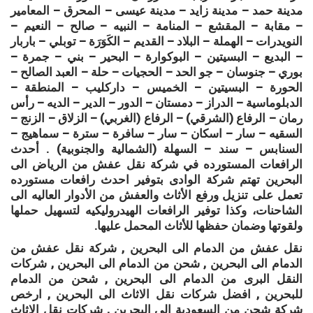
مدينة حمد – مدينة زايد – مدينة عيسى – المحرق – المعامير
– مقابة – المقشع – المنامة – النبيه – صالح – النعيم –
النويدرات – الهملة – البلاد – القديم – الكَوَرَة – توبلي – باربار
– البديع – البسيتين – البوكوارة – البحير – بني – جمرة –
بوري – جنوسان – جو الحد – الحجيات – حلة – العبد الصالح –
الحورة – البسيتين – الخميس – داركليب – المنطقة –
الدبلوماسية – الدراز – دمستان – الدور – الدير – الديه – رأس
رمان – الرفاع (الشرقي) – الرفاع (الغربي) – الزلاق – الزنج –
السقيه – سار – اسكان – سار – سافرة – سترة – سماهيج –
السنابس – سند – السهلة (الشمالية والجنوبية) . أحدث
الرافعات المستورده في شركة نقل عفش من الرياض الى
البحرين تهتم شركة الوادى بتوفير احدث رافعات مستورده
تعمل على تنزيل ورفع الأثاث والعفش من الأدوار العاليه الى
الشاحنات، وكذا توفير الرافعات الهيدروليكيه لتسهيل حملها
ولقوتها وضمان حفظها للأثاث المحمل عليها.
نقل عفش من الدمام الى البحرين , شركة نقل عفش من
الدمام
الى البحرين , شحن من الدمام الى البحرين , شركات
النقل البرى من الدمام الى البحرين , شحن من الدمام
للبحرين , افضل شركات نقل الاثاث الى البحرين , ارخص
شركة شحن من السعودية الى البحرين , شركات نقل الاثاث