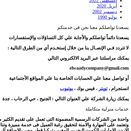
أغسطس 2022
أبريل 2020
ديسمبر 2002
يوليو 1990
يسعدنا تواصلكم معنا نحن فى خدمتكم
يسعدنا دائماً تواصلكم والأجابة علي كل التساؤلات والإستفسارات
لا تتردد فـي الإتصـال بنا من خلال إستخـدم أي من الطرق التالية :
يمكنك مراسلتنا عبر البريد الالكتروني التالي
elwaadycompany@gmail.com
أو تواصل معنا علي الحسابات الخاصة بنا علي المواقع الأجتماعية
انستجرام ،
تويتر
، فيس بوك ،
يوتيوب
يمكنك زيارة الشركة علي العنوان التالي :
الجنيح ، حي الرحاب ، جدة
خدمات منزلية متكاملة
واحدة من الشركات الرسمية المضمونة التى تعمل على تقديم الكثير من 
وتعتمد على المهارة والامنة لتحقيق رغبة العميل فى خدمة مميزة وتنا
الاردن الامارات الكويت البحرين المغرب تركيا قطر مصر بالاضافة ال