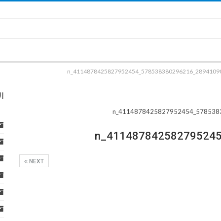
289410906_578538380296216_411487842582
ا
NEXT