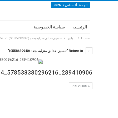
الجمعة, أغسطس 7, 2026
الرئيسيه
سياسة الخصوصية
Home
الوادي
تنسيق حدائق منزلية بجدة (0558639940)
7952454_n
Return to "تنسيق حدائق منزلية بجدة (0558639940)"
289410906_578538380296216_4114878425827952454_n
PREVIOUS