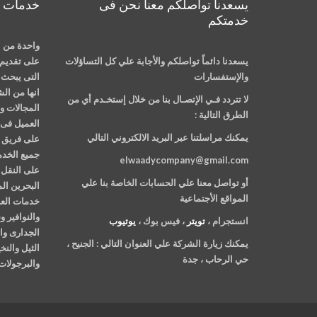
يسعدنا تواصلكم معنا نحن فى
خدمات م
خدمتكم
واحدة من ا
يسعدنا دائماً تواصلكم والأجابة علي كل التساؤلات
على تقديم 
والإستفسارات
التى يبحث ع
انها من ال
لا تتردد فـي الإتصـال بنا من خلال إستخـدم أي من
المجالات وت
الطرق التالية :
العميل فى 
يمكنك مراسلتنا عبر البريد الالكتروني التالي
على فريق م
جميع الخدم
elwaadycompany@gmail.com
على النقل 
أو تواصل معنا علي الحسابات الخاصة بنا علي
البحرين ال
المواقع الأجتماعية
خدمات العن
والنوافير 
انستجرام ،
تويتر
، فيس بوك ،
يوتيوب
الجدارى وا
يمكنك زيارة الشركة علي العنوان التالي :
الجنيح ،
الثيل والن
حي الرحاب ، جدة
والبرجولات 