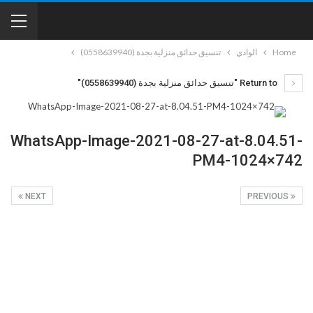
Home
الوادي
تنسيق حدائق منزلية بجدة (0558639940)
Return to "تنسيق حدائق منزلية بجدة (0558639940)"
WhatsApp-Image-2021-08-27-at-8.04.51-
PM4-1024×742
NEXT
PREVIOUS