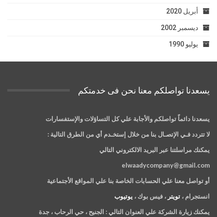
أبريل 2020
ديسمبر 2002
يوليو 1990
يسعدنا تواصلكم معنا نحن فى خدمتكم
يسعدنا دائماً تواصلكم والأجابة علي كل التساؤلات والإستفسارات
لا تتردد فـي الإتصـال بنا من خلال إستخـدم أي من الطرق التالية :
يمكنك مراسلتنا عبر البريد الالكتروني التالي
elwaadycompany@gmail.com
أو تواصل معنا علي الحسابات الخاصة بنا علي المواقع الأجتماعية
انستجرام ،
تويتر
، فيس بوك ،
يوتيوب
يمكنك زيارة الشركة علي العنوان التالي :
الجنيح ، حي الرحاب ، جدة