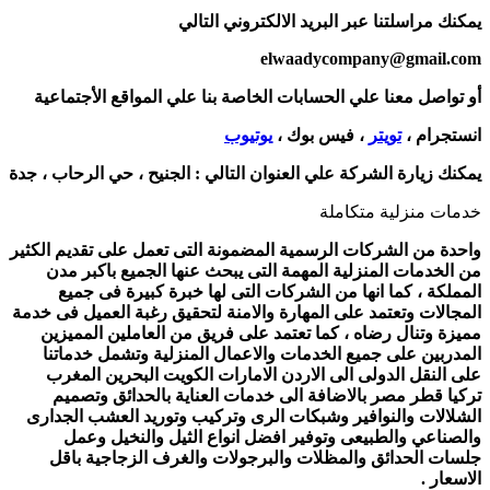
يمكنك مراسلتنا عبر البريد الالكتروني التالي
elwaadycompany@gmail.com
أو تواصل معنا علي الحسابات الخاصة بنا علي المواقع الأجتماعية
انستجرام ،
تويتر
، فيس بوك ،
يوتيوب
يمكنك زيارة الشركة علي العنوان التالي :
الجنيح ، حي الرحاب ، جدة
خدمات منزلية متكاملة
واحدة من الشركات الرسمية المضمونة التى تعمل على تقديم الكثير
من الخدمات المنزلية المهمة التى يبحث عنها الجميع باكبر مدن
المملكة ، كما انها من الشركات التى لها خبرة كبيرة فى جميع
المجالات وتعتمد على المهارة والامنة لتحقيق رغبة العميل فى خدمة
مميزة وتنال رضاه ، كما تعتمد على فريق من العاملين المميزين
المدربين على جميع الخدمات والاعمال المنزلية وتشمل خدماتنا
على النقل الدولى الى الاردن الامارات الكويت البحرين المغرب
تركيا قطر مصر بالاضافة الى خدمات العناية بالحدائق وتصميم
الشلالات والنوافير وشبكات الرى وتركيب وتوريد العشب الجدارى
والصناعي والطبيعى وتوفير افضل انواع الثيل والنخيل وعمل
جلسات الحدائق والمظلات والبرجولات والغرف الزجاجية باقل
الاسعار .