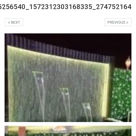
274752164_1572312303168335_2849550846745256540_n
NEXT
PREVIOUS