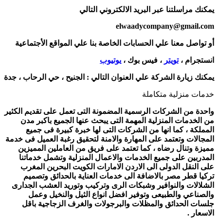
يمكنك مراسلتنا عبر البريد الالكتروني التالي
elwaadycompany@gmail.com
أو تواصل معنا علي الحسابات الخاصة بنا علي المواقع الأجتماعية
انستجرام ،
تويتر
، فيس بوك ،
يوتيوب
يمكنك زيارة الشركة علي العنوان التالي :
الجنيح ، حي الرحاب ، جدة
خدمات منزلية متكاملة
واحدة من الشركات الرسمية المضمونة التى تعمل على تقديم الكثير
من الخدمات المنزلية المهمة التى يبحث عنها الجميع باكبر مدن
المملكة ، كما انها من الشركات التى لها خبرة كبيرة فى جميع
المجالات وتعتمد على المهارة والامنة لتحقيق رغبة العميل فى خدمة
مميزة وتنال رضاه ، كما تعتمد على فريق من العاملين المميزين
المدربين على جميع الخدمات والاعمال المنزلية وتشمل خدماتنا
على النقل الدولى الى الاردن الامارات الكويت البحرين المغرب
تركيا قطر مصر بالاضافة الى خدمات العناية بالحدائق وتصميم
الشلالات والنوافير وشبكات الرى وتركيب وتوريد العشب الجدارى
والصناعي والطبيعى وتوفير افضل انواع الثيل والنخيل وعمل
جلسات الحدائق والمظلات والبرجولات والغرف الزجاجية باقل
الاسعار .