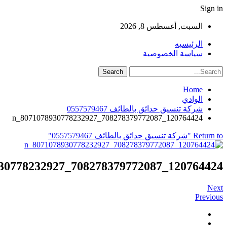
Sign in
السبت, أغسطس 8, 2026
الرئيسيه
سياسة الخصوصية
Home
الوادي
شركة تنسيق حدائق بالطائف 0557579467
120764424_708278379772087_8071078930778232927_n
Return to "شركة تنسيق حدائق بالطائف 0557579467"
120764424_708278379772087_8071078930778232927_n
Next
Previous