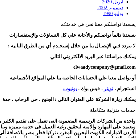
أبريل 2020
ديسمبر 2002
يوليو 1990
يسعدنا تواصلكم معنا نحن فى خدمتكم
يسعدنا دائماً تواصلكم والأجابة علي كل التساؤلات والإستفسارات
لا تتردد فـي الإتصـال بنا من خلال إستخـدم أي من الطرق التالية :
يمكنك مراسلتنا عبر البريد الالكتروني التالي
elwaadycompany@gmail.com
أو تواصل معنا علي الحسابات الخاصة بنا علي المواقع الأجتماعية
انستجرام ،
تويتر
، فيس بوك ،
يوتيوب
يمكنك زيارة الشركة علي العنوان التالي :
الجنيح ، حي الرحاب ، جدة
خدمات منزلية متكاملة
واحدة من الشركات الرسمية المضمونة التى تعمل على تقديم الكثير من 
وتعتمد على المهارة والامنة لتحقيق رغبة العميل فى خدمة مميزة وتنا
الاردن الامارات الكويت البحرين المغرب تركيا قطر مصر بالاضافة ال