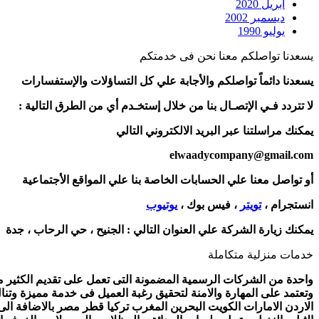
أبريل 2020
ديسمبر 2002
يوليو 1990
يسعدنا تواصلكم معنا نحن فى خدمتكم
يسعدنا دائماً تواصلكم والأجابة علي كل التساؤلات والإستفسارات
لا تتردد فـي الإتصـال بنا من خلال إستخـدم أي من الطرق التالية :
يمكنك مراسلتنا عبر البريد الالكتروني التالي
elwaadycompany@gmail.com
أو تواصل معنا علي الحسابات الخاصة بنا علي المواقع الأجتماعية
انستجرام ،
تويتر
، فيس بوك ،
يوتيوب
يمكنك زيارة الشركة علي العنوان التالي :
الجنيح ، حي الرحاب ، جدة
خدمات منزلية متكاملة
واحدة من الشركات الرسمية المضمونة التى تعمل على تقديم الكثير من 
وتعتمد على المهارة والامنة لتحقيق رغبة العميل فى خدمة مميزة وتنا
الاردن الامارات الكويت البحرين المغرب تركيا قطر مصر بالاضافة ال