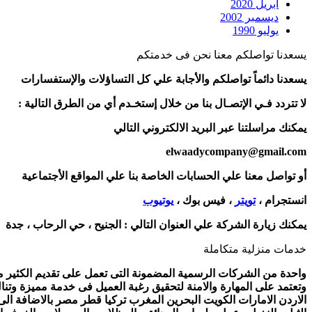
أبريل 2020
ديسمبر 2002
يوليو 1990
يسعدنا تواصلكم معنا نحن فى خدمتكم
يسعدنا دائماً تواصلكم والأجابة علي كل التساؤلات والإستفسارات
لا تتردد فـي الإتصـال بنا من خلال إستخـدم أي من الطرق التالية :
يمكنك مراسلتنا عبر البريد الالكتروني التالي
elwaadycompany@gmail.com
أو تواصل معنا علي الحسابات الخاصة بنا علي المواقع الأجتماعية
انستجرام ،
تويتر
، فيس بوك ،
يوتيوب
يمكنك زيارة الشركة علي العنوان التالي :
الجنيح ، حي الرحاب ، جدة
خدمات منزلية متكاملة
واحدة من الشركات الرسمية المضمونة التى تعمل على تقديم الكثير من 
وتعتمد على المهارة والامنة لتحقيق رغبة العميل فى خدمة مميزة وتنا
الاردن الامارات الكويت البحرين المغرب تركيا قطر مصر بالاضافة ال