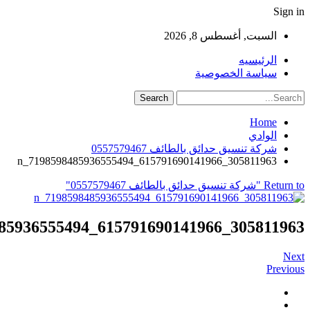
Sign in
السبت, أغسطس 8, 2026
الرئيسيه
سياسة الخصوصية
Home
الوادي
شركة تنسيق حدائق بالطائف 0557579467
305811963_615791690141966_7198598485936555494_n
Return to "شركة تنسيق حدائق بالطائف 0557579467"
305811963_615791690141966_7198598485936555494_n
Next
Previous