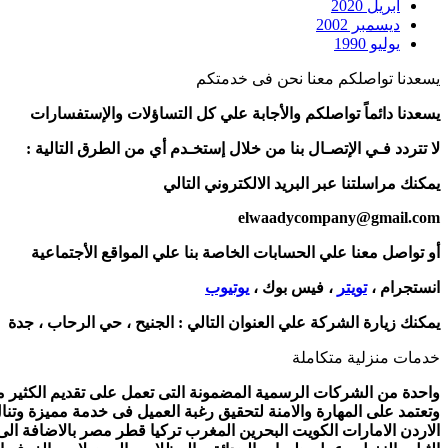
أبريل 2020
ديسمبر 2002
يوليو 1990
يسعدنا تواصلكم معنا نحن فى خدمتكم
يسعدنا دائماً تواصلكم والأجابة علي كل التساؤلات والإستفسارات
لا تتردد فـي الإتصـال بنا من خلال إستخـدم أي من الطرق التالية :
يمكنك مراسلتنا عبر البريد الالكتروني التالي
elwaadycompany@gmail.com
أو تواصل معنا علي الحسابات الخاصة بنا علي المواقع الأجتماعية
انستجرام ،
تويتر
، فيس بوك ،
يوتيوب
يمكنك زيارة الشركة علي العنوان التالي :
الجنيح ، حي الرحاب ، جدة
خدمات منزلية متكاملة
واحدة من الشركات الرسمية المضمونة التى تعمل على تقديم الكثير من 
وتعتمد على المهارة والامنة لتحقيق رغبة العميل فى خدمة مميزة وتنا
الاردن الامارات الكويت البحرين المغرب تركيا قطر مصر بالاضافة ال