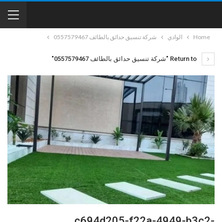
Home
الوادي
شركة تنسيق حدائق بالطائف 0557579467
Return to "شركة تنسيق حدائق بالطائف 0557579467"
c694d205-f22a-4949-b3c2-