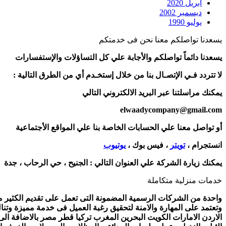
أبريل 2020
ديسمبر 2002
يوليو 1990
يسعدنا تواصلكم معنا نحن فى خدمتكم
يسعدنا دائماً تواصلكم والأجابة علي كل التساؤلات والإستفسارات
لا تتردد فـي الإتصـال بنا من خلال إستخـدم أي من الطرق التالية :
يمكنك مراسلتنا عبر البريد الالكتروني التالي
elwaadycompany@gmail.com
أو تواصل معنا علي الحسابات الخاصة بنا علي المواقع الأجتماعية
انستجرام ،
تويتر
، فيس بوك ،
يوتيوب
يمكنك زيارة الشركة علي العنوان التالي :
الجنيح ، حي الرحاب ، جدة
خدمات منزلية متكاملة
واحدة من الشركات الرسمية المضمونة التى تعمل على تقديم الكثير من 
وتعتمد على المهارة والامنة لتحقيق رغبة العميل فى خدمة مميزة وتنا
الاردن الامارات الكويت البحرين المغرب تركيا قطر مصر بالاضافة ال