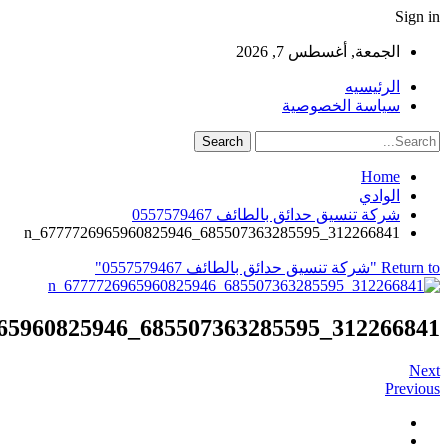
Sign in
الجمعة, أغسطس 7, 2026
الرئيسيه
سياسة الخصوصية
Home
الوادي
شركة تنسيق حدائق بالطائف 0557579467
312266841_685507363285595_6777726965960825946_n
Return to "شركة تنسيق حدائق بالطائف 0557579467"
312266841_685507363285595_6777726965960825946_n
Next
Previous