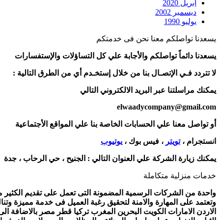
أبريل 2020
ديسمبر 2002
يوليو 1990
يسعدنا تواصلكم معنا نحن فى خدمتكم
يسعدنا دائماً تواصلكم والأجابة علي كل التساؤلات والإستفسارات
لا تتردد فـي الإتصـال بنا من خلال إستخـدم أي من الطرق التالية :
يمكنك مراسلتنا عبر البريد الالكتروني التالي
elwaadycompany@gmail.com
أو تواصل معنا علي الحسابات الخاصة بنا علي المواقع الأجتماعية
انستجرام ،
تويتر
، فيس بوك ،
يوتيوب
يمكنك زيارة الشركة علي العنوان التالي :
الجنيح ، حي الرحاب ، جدة
خدمات منزلية متكاملة
واحدة من الشركات الرسمية المضمونة التى تعمل على تقديم الكثير من 
وتعتمد على المهارة والامنة لتحقيق رغبة العميل فى خدمة مميزة وتنا
الاردن الامارات الكويت البحرين المغرب تركيا قطر مصر بالاضافة ال