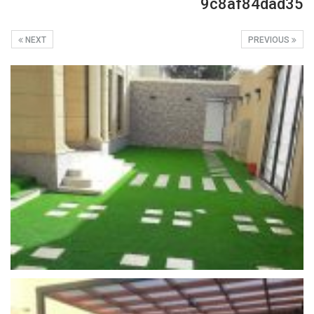
9c8af84dad35
NEXT
PREVIOUS