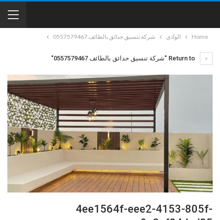
Home
الوادي
شركة تنسيق حدائق بالطائف 0557579467
Return to "شركة تنسيق حدائق بالطائف 0557579467"
4ee1564f-eee2-4153-805f-