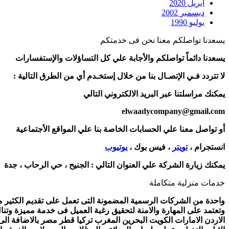
أبريل 2020
ديسمبر 2002
يوليو 1990
يسعدنا تواصلكم معنا نحن فى خدمتكم
يسعدنا دائماً تواصلكم والأجابة علي كل التساؤلات والإستفسارات
لا تتردد فـي الإتصـال بنا من خلال إستخـدم أي من الطرق التالية :
يمكنك مراسلتنا عبر البريد الالكتروني التالي
elwaadycompany@gmail.com
أو تواصل معنا علي الحسابات الخاصة بنا علي المواقع الأجتماعية
انستجرام ،
تويتر
، فيس بوك ،
يوتيوب
يمكنك زيارة الشركة علي العنوان التالي :
الجنيح ، حي الرحاب ، جدة
خدمات منزلية متكاملة
واحدة من الشركات الرسمية المضمونة التى تعمل على تقديم الكثير من 
وتعتمد على المهارة والامنة لتحقيق رغبة العميل فى خدمة مميزة وتنا
الاردن الامارات الكويت البحرين المغرب تركيا قطر مصر بالاضافة ال