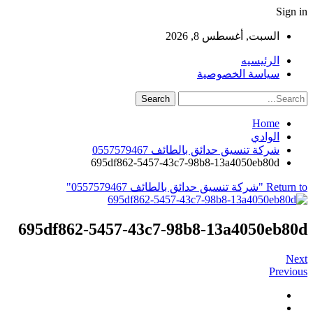
Sign in
السبت, أغسطس 8, 2026
الرئيسيه
سياسة الخصوصية
Home
الوادي
شركة تنسيق حدائق بالطائف 0557579467
695df862-5457-43c7-98b8-13a4050eb80d
Return to "شركة تنسيق حدائق بالطائف 0557579467"
695df862-5457-43c7-98b8-13a4050eb80d
Next
Previous