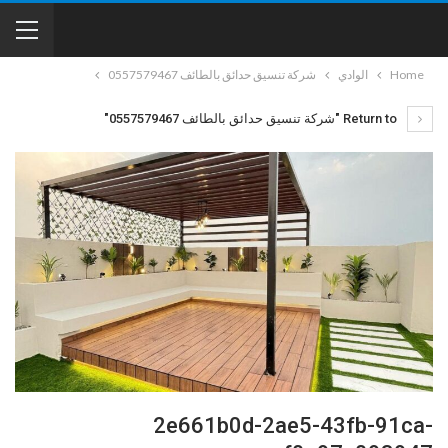
Home
الوادي
شركة تنسيق حدائق بالطائف 0557579467
Return to "شركة تنسيق حدائق بالطائف 0557579467"
2e661b0d-2ae5-43fb-91ca-