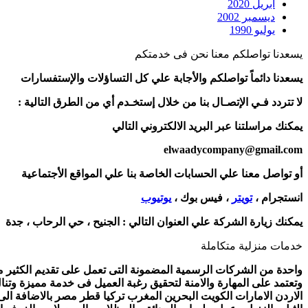
أبريل 2020
ديسمبر 2002
يوليو 1990
يسعدنا تواصلكم معنا نحن فى خدمتكم
يسعدنا دائماً تواصلكم والأجابة علي كل التساؤلات والإستفسارات
لا تتردد فـي الإتصـال بنا من خلال إستخـدم أي من الطرق التالية :
يمكنك مراسلتنا عبر البريد الالكتروني التالي
elwaadycompany@gmail.com
أو تواصل معنا علي الحسابات الخاصة بنا علي المواقع الأجتماعية
انستجرام ،
تويتر
، فيس بوك ،
يوتيوب
يمكنك زيارة الشركة علي العنوان التالي :
الجنيح ، حي الرحاب ، جدة
خدمات منزلية متكاملة
واحدة من الشركات الرسمية المضمونة التى تعمل على تقديم الكثير من 
وتعتمد على المهارة والامنة لتحقيق رغبة العميل فى خدمة مميزة وتنا
الاردن الامارات الكويت البحرين المغرب تركيا قطر مصر بالاضافة ال