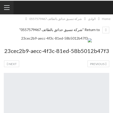
Home
الوادي
شركة تنسيق حدائق بالطائف 0557579467
Return to "شركة تنسيق حدائق بالطائف 0557579467"
23cec2b9-aecc-4f3c-81ed-58b5012b47f3
NEXT
PREVIOUS