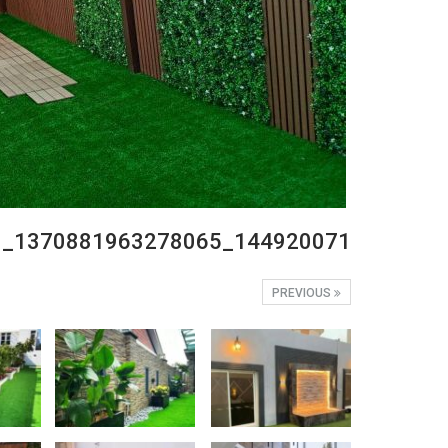
144920071_1370881963278065_6221683285484730339_n
PREVIOUS