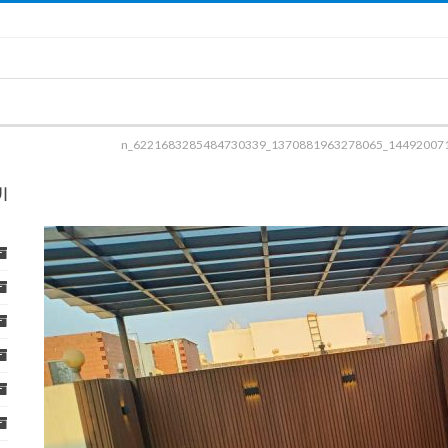
144920071_1370881963278065_622168328548473033
ا