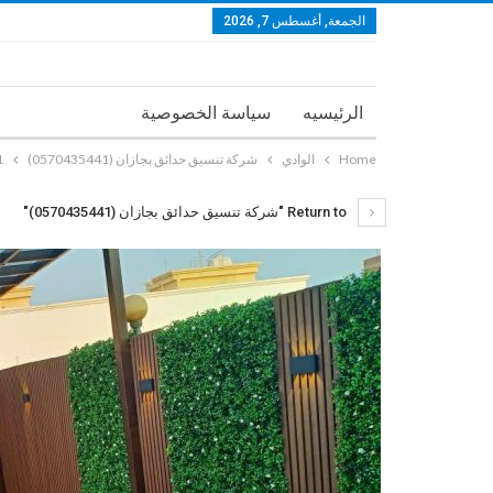
الجمعة, أغسطس 7, 2026
الرئيسيه
سياسة الخصوصية
Home
الوادي
شركة تنسيق حدائق بجازان (0570435441)
9_n
Return to "شركة تنسيق حدائق بجازان (0570435441)"