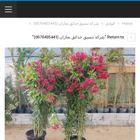
Home
الوادي
شركة تنسيق حدائق بجازان (0570435441)
Return to "شركة تنسيق حدائق بجازان (0570435441)"