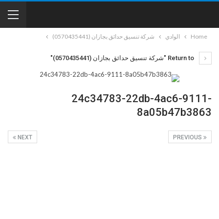
Home
الوادي
شركة تنسيق حدائق بجازان (0570435441)
Return to "شركة تنسيق حدائق بجازان (0570435441)"
24c34783-22db-4ac6-9111-
8a05b47b3863
NEXT
PREVIOUS