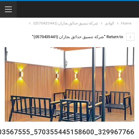
Home
الوادي
شركة تنسيق حدائق بجازان (0570435441)
Return to "شركة تنسيق حدائق بجازان (0570435441)"
329967766_570355445158600_3359069598403567555_n