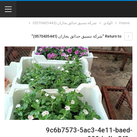
Home
الوادي
شركة تنسيق حدائق بجازان (0570435441)
Return to "شركة تنسيق حدائق بجازان (0570435441)"
9c6b7573-5ac3-4e11-baed-