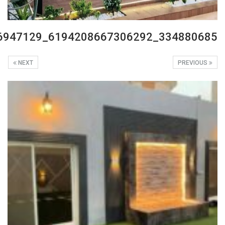
334880685_6194208667306292_8306460198766947129_n
NEXT
PREVIOUS