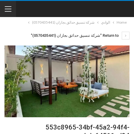
Home
الوادي
شركة تنسيق حدائق بجازان (0570435441)
Return to "شركة تنسيق حدائق بجازان (0570435441)"
553c8965-34bf-45a2-94f4-