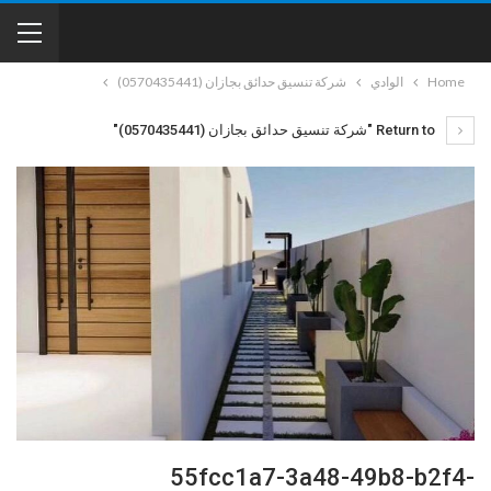
Home
الوادي
شركة تنسيق حدائق بجازان (0570435441)
Return to "شركة تنسيق حدائق بجازان (0570435441)"
55fcc1a7-3a48-49b8-b2f4-