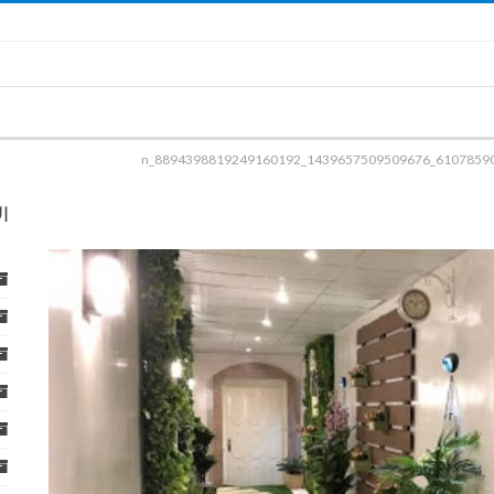
61078590_1439657509509676_889439881924916019
ا