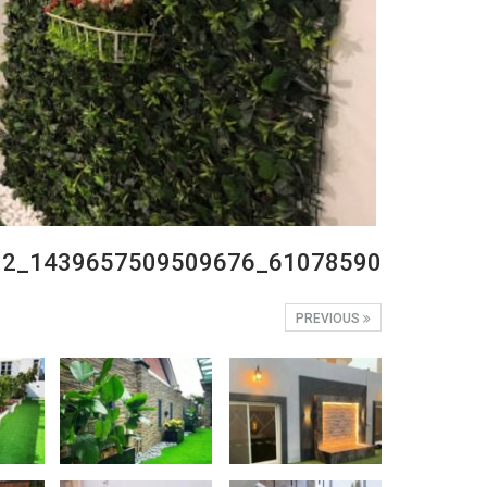
61078590_1439657509509676_8894398819249160192_n
PREVIOUS