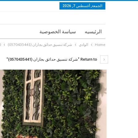
الجمعة, أغسطس 7, 2026
الرئيسيه
سياسة الخصوصية
Home
الوادي
شركة تنسيق حدائق بجازان (0570435441)
2_n
Return to "شركة تنسيق حدائق بجازان (0570435441)"