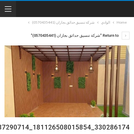
Home
الوادي
شركة تنسيق حدائق بجازان (0570435441)
Return to "شركة تنسيق حدائق بجازان (0570435441)"
330286174_181126508015854_7773140095487290714_n