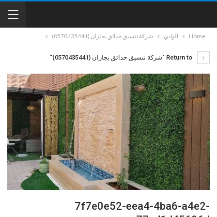
Home
الوادي
شركة تنسيق حدائق بجازان (0570435441)
Return to "شركة تنسيق حدائق بجازان (0570435441)"
7f7e0e52-eea4-4ba6-a4e2-