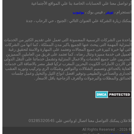
أو تواصل معنا علي الحسابات الخاصة بنا علي المواقع الأجتماعية
انستجرام ،
تويتر
، فيس بوك ،
يوتيوب
يمكنك زيارة الشركة علي العنوان التالي :
الجنيح ، حي الرحاب ، جدة
خدمات منزلية متكاملة
واحدة من الشركات الرسمية المضمونة التى تعمل على تقديم الكثير من الخدمات
المنزلية المهمة التى يبحث عنها الجميع باكبر مدن المملكة ، كما انها من الشركات
التى لها خبرة كبيرة فى جميع المجالات وتعتمد على المهارة والامنة لتحقيق رغبة
العميل فى خدمة مميزة وتنال رضاه ، كما تعتمد على فريق من العاملين المميزين
المدربين على جميع الخدمات والاعمال المنزلية وتشمل خدماتنا على النقل الدولى
الى الاردن الامارات الكويت البحرين المغرب تركيا قطر مصر بالاضافة الى خدمات
العناية بالحدائق وتصميم الشلالات والنوافير وشبكات الرى وتركيب وتوريد العشب
الجدارى والصناعي والطبيعى وتوفير افضل انواع الثيل والنخيل وعمل جلسات
الحدائق والمظلات والبرجولات والغرف الزجاجية باقل الاسعار .
قانون الالفية للملكية الفكرية
للاعلان
للاعلان يمكنك التواصل معنا اتصال او واتس على 01285320545
© 2026 - . All Rights Reserved.