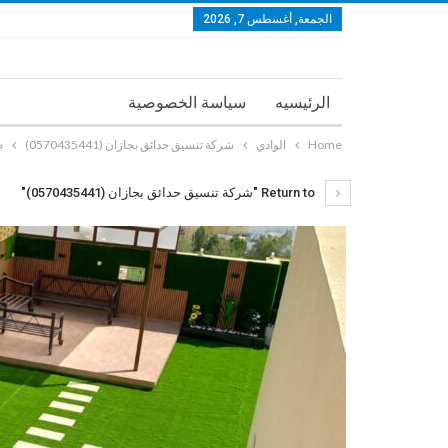
الجمعة, أغسطس 7, 2026
الرئيسيه
سياسة الخصوصية
Home
الوادي
شركة تنسيق حدائق بجازان (0570435441)
صو
Return to "شركة تنسيق حدائق بجازان (0570435441)"