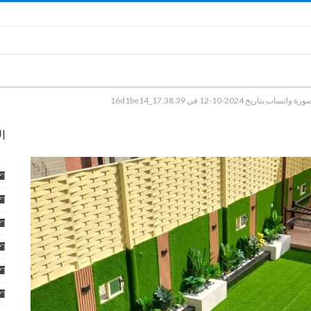
رة واتساب بتاريخ 2024-10-12 في 17.38.39_16d1be14
ا